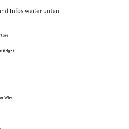
und Infos weiter unten
rture
re Bright
er Why
n