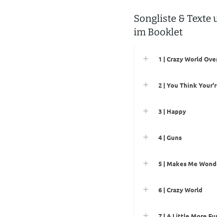
Songliste & Texte 
im Booklet
1 | Crazy World Ove
2 | You Think Your'
3 | Happy
4 | Guns
5 | Makes Me Wond
6 | Crazy World
7 | A Little More Fu