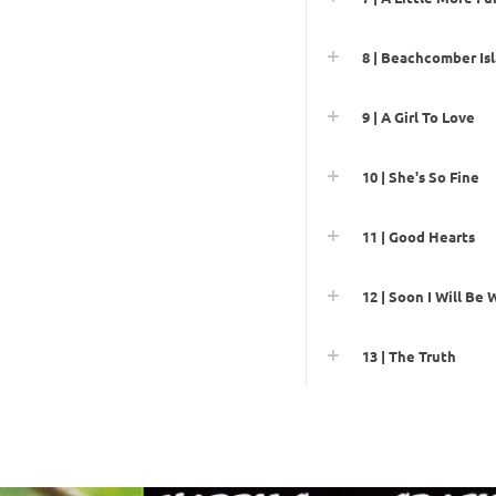
8 | Beachcomber Is
9 | A Girl To Love
10 | She's So Fine
11 | Good Hearts
12 | Soon I Will Be
13 | The Truth