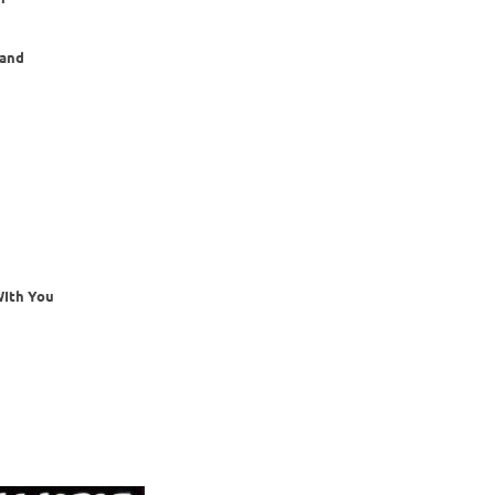
land
 WIth You